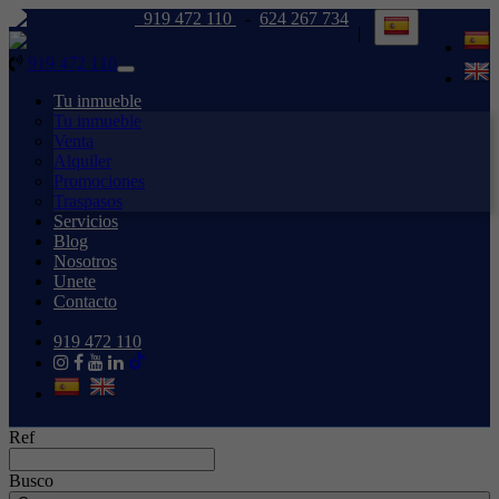
919 472 110
-
624 267 734
|
919 472 110
Toggle
navigation
Tu inmueble
Tu inmueble
Venta
Alquiler
Promociones
Traspasos
Servicios
Blog
Nosotros
Unete
Contacto
919 472 110
Ref
Busco