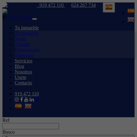
919 472 110
-
624 267 734
|
919 472 110
Toggle
navigation
Tu inmueble
Tu inmueble
Venta
Alquiler
Promociones
Traspasos
Servicios
Blog
Nosotros
Unete
Contacto
919 472 110
Ref
Busco