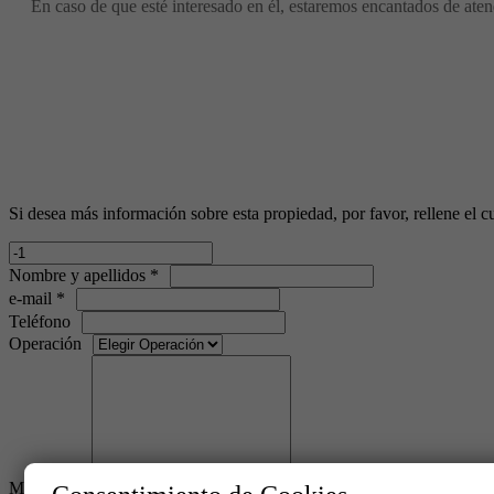
En caso de que esté interesado en él, estaremos encantados de atend
Si desea más información sobre esta propiedad, por favor, rellene el cu
Nombre y apellidos *
e-mail *
Teléfono
Operación
Mensaje *