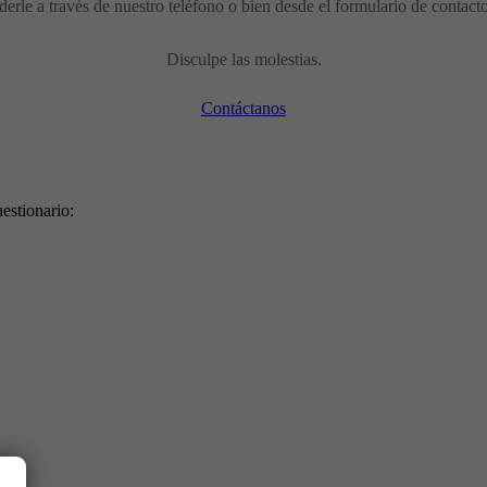
erle a través de nuestro teléfono o bien desde el formulario de contact
Disculpe las molestias.
Contáctanos
estionario: