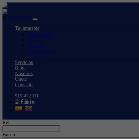
919 472 110
Toggle
navigation
Tu inmueble
Tu inmueble
Venta
Alquiler
Promociones
Traspasos
Servicios
Blog
Nosotros
Unete
Contacto
919 472 110
Ref
Busco