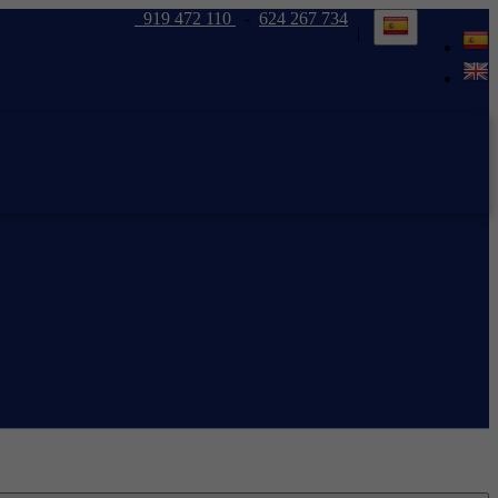
919 472 110
-
624 267 734
|