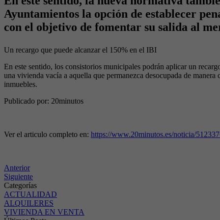
En este sentido, la nueva normativa también
Ayuntamientos la opción de establecer pen
con el objetivo de fomentar su salida al m
Un recargo que puede alcanzar el 150% en el IBI
En este sentido, los consistorios municipales podrán aplicar un recarg
una vivienda vacía a aquella que permanezca desocupada de manera con
inmuebles.
Publicado por: 20minutos
Ver el articulo completo en:
https://www.20minutos.es/noticia/512337
Anterior
Siguiente
Categorías
ACTUALIDAD
ALQUILERES
VIVIENDA EN VENTA