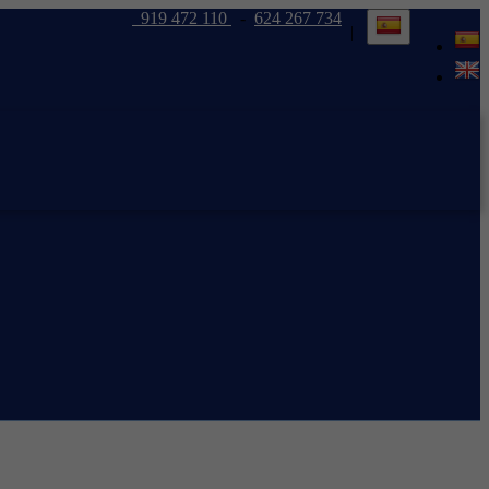
919 472 110
-
624 267 734
|