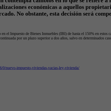
 contempla cambios en lo que se refiere a la
alizaciones económicas a aquellos propietar
ercado. No obstante, esta decisión será comp
o en el Impuesto de Bienes Inmuebles (IBI) de hasta el 150% en estos ca
tinuada por un plazo superior a dos años, salvo en determinados casos 
6/0/nuevo-impuesto-viviendas-vacias-ley-vivienda/