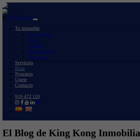
919 472 110
Toggle
navigation
Tu inmueble
Tu inmueble
Venta
Alquiler
Promociones
Traspasos
Servicios
Blog
Nosotros
Unete
Contacto
919 472 110
El Blog de King Kong Inmobilia